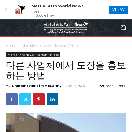
Martial Arts World News
✕
VIEW
FREE
In Google Play
Home
Martial Arts News - Korean Articles
Martial Arts News - Korean Articles
다른 사업체에서 도장을 홍보
하는 방법
By
Grandmaster Tim McCarthy
-
April 7, 2025
3527
0