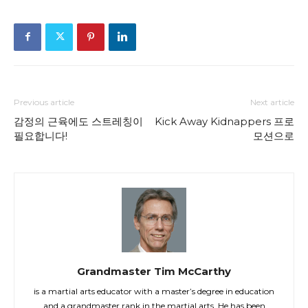
Previous article
Next article
감정의 근육에도 스트레칭이
Kick Away Kidnappers 프로
필요합니다!
모션으로
Grandmaster Tim McCarthy
is a martial arts educator with a master’s degree in education
and a grandmaster rank in the martial arts. He has been