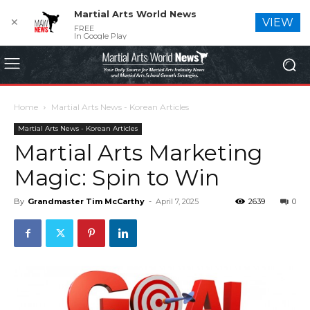
Martial Arts World News
✕
VIEW
FREE
In Google Play
Home
Martial Arts News - Korean Articles
Martial Arts News - Korean Articles
Martial Arts Marketing
Magic: Spin to Win
By
Grandmaster Tim McCarthy
-
April 7, 2025
2639
0