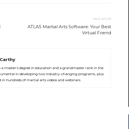
Next article
정
ATLAS Martial Arts Software: Your Best
Virtual Friend
Carthy
th a master’s degree in education and a grandmaster rank in the
strumental in developing two industry-changing programs, plus
d in hundreds of martial arts videos and webinars.