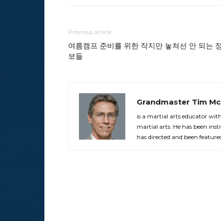
Previous article
여름캠프 준비를 위한 작지만 놓쳐선 안 되는 
보들
Grandmaster Tim Mc
is a martial arts educator wi
martial arts. He has been in
has directed and been feature