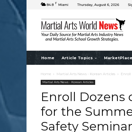
F
84.8
Miami
Thursday, August 6, 2026
Si
Home
Article Topics
MarketPlac
Home
Martial Arts News - Korean Articles
Enroll
Martial Arts News - Korean Articles
Enroll Dozens 
for the Summer
Safety Semina