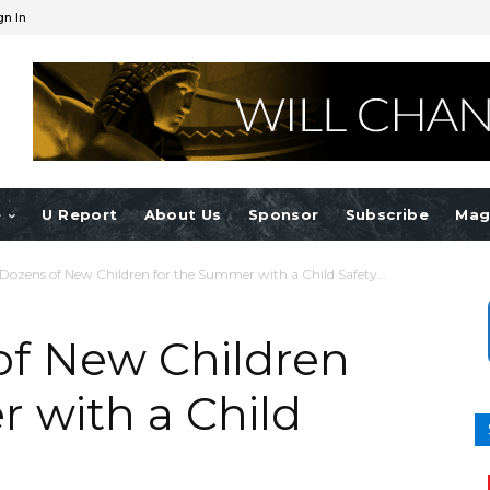
gn In
e
U Report
About Us
Sponsor
Subscribe
Mag
 Dozens of New Children for the Summer with a Child Safety...
of New Children
 with a Child
r